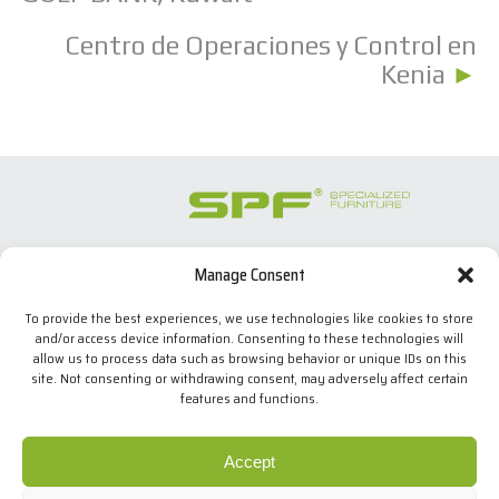
Centro de Operaciones y Control en
Kenia
►
Manage Consent
SPECIALIZED FURNITURE SL
C/ Les Comes, 44
To provide the best experiences, we use technologies like cookies to store
08700 Igualada, BARCELONA (Spain)
and/or access device information. Consenting to these technologies will
Tel. +34 938 524 970
allow us to process data such as browsing behavior or unique IDs on this
info(at)spfconsoles.com
site. Not consenting or withdrawing consent, may adversely affect certain
features and functions.
Utilizamos cookies propias y de terceros para mejorar
nuestros servicios y mostrarle publicidad relacionada con
sus preferencias mediante el análisis de sus hábitos de
Política de cookies
Accept
navegación. Si continúa navegando, consideramos que
Política de privacidad