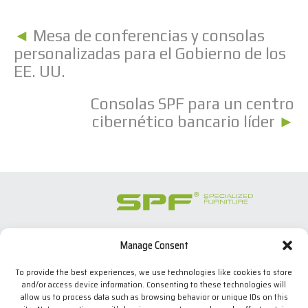
◄
Mesa de conferencias y consolas
personalizadas para el Gobierno de los
EE. UU.
Consolas SPF para un centro
cibernético bancario líder
►
Manage Consent
SPECIALIZED FURNITURE SL
C/ Les Comes, 44
To provide the best experiences, we use technologies like cookies to store
08700 Igualada, BARCELONA (Spain)
and/or access device information. Consenting to these technologies will
Tel. +34 938 524 970
allow us to process data such as browsing behavior or unique IDs on this
info(at)spfconsoles.com