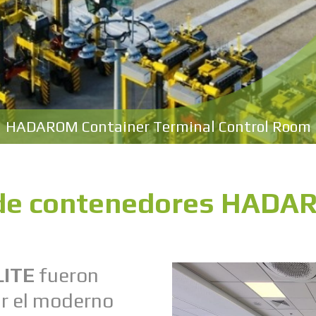
HADAROM Container Terminal Control Room
de contenedores HADAR
LITE
fueron
ar el moderno