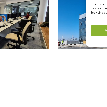
To provide 
device infor
browsing beh
A